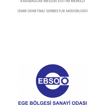
KARABAĞLAR MESLEKİ EĞİTİM MERKEZİ
İZMİR DENETİMLİ SERBESTLİK MÜDÜRLÜĞÜ