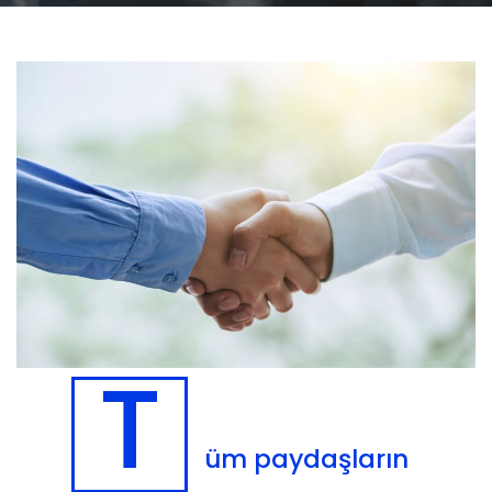
T
üm paydaşların